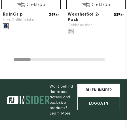
Direktköp
Direktköp
RainGrip
WeatherSof 2-
249kr
339kr
Pack
Herr Golfhandskar
Golfhandskar
Want behind
BLI EN INSIDER
the ropes
access and
exclusive
LOGGA IN
products?
Learn More