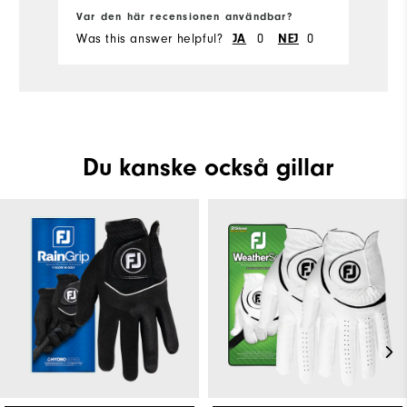
Var den här recensionen användbar?
Va
Was this answer helpful?
0
0
Wa
JA
NEJ
Du kanske också gillar