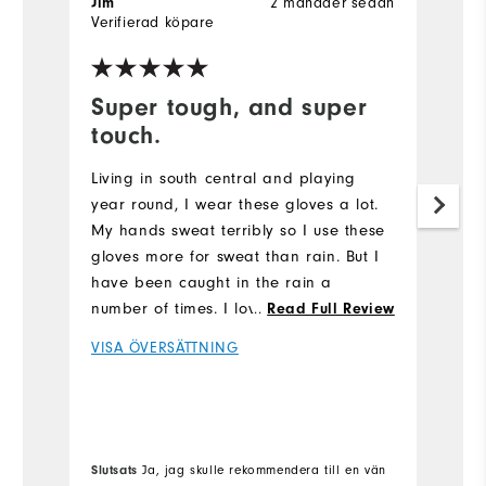
2 månader sedan
Jim
s
Verifierad köpare
Ve
Super tough, and super
G
touch.
T
is
Living in south central and playing
fu
year round, I wear these gloves a lot.
co
My hands sweat terribly so I use these
w
gloves more for sweat than rain. But I
have been caught in the rain a
V
number of times. I love these gloves.
...
Read Full Review
Super gripping no matter how wet they
VISA ÖVERSÄTTNING
get. Also, they wear like iron.
Slutsats
Ja, jag skulle rekommendera till en vän
Sl