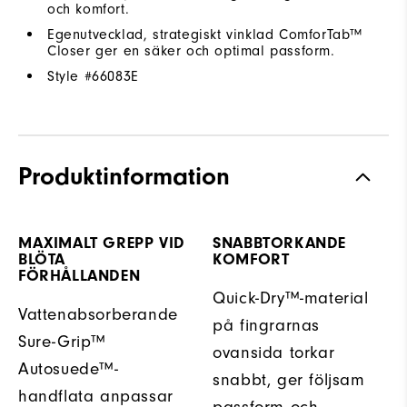
och komfort.
Egenutvecklad, strategiskt vinklad ComforTab™
Closer ger en säker och optimal passform.
Style #
66083E
Produktinformation
MAXIMALT GREPP VID
SNABBTORKANDE
BLÖTA
KOMFORT
FÖRHÅLLANDEN
Quick-Dry™-material
Vattenabsorberande
på fingrarnas
Sure-Grip™
ovansida torkar
Autosuede™-
snabbt, ger följsam
handflata anpassar