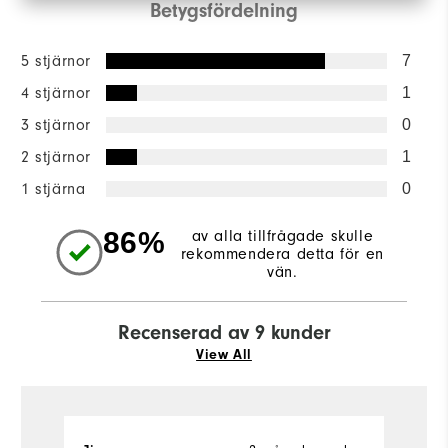
Betygsfördelning
5 stjärnor
7
4 stjärnor
1
3 stjärnor
0
2 stjärnor
1
1 stjärna
0
86%
av alla tillfrågade skulle
rekommendera detta för en
vän.
Recenserad av 9 kunder
View All