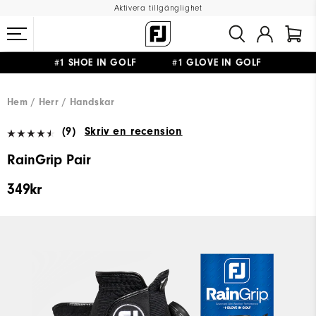
Aktivera tillgänglighet
#1 SHOE IN GOLF #1 GLOVE IN GOLF
FRI FRAKT
PÅ ALLA BESTÄLLNINGAR ÖVER 999KR
&
FRI RETUR
Hem
Herr
Handskar
(9)
Skriv en recension
RainGrip Pair
349kr