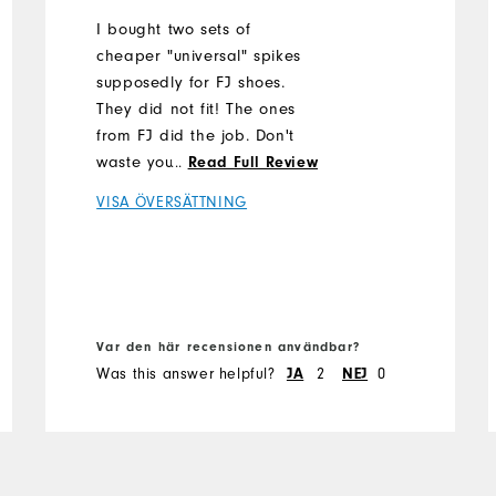
I bought two sets of
cheaper "universal" spikes
supposedly for FJ shoes.
They did not fit! The ones
from FJ did the job. Don't
waste your money on
...
Read Full Review
"cheaper" products!
VISA ÖVERSÄTTNING
Var den här recensionen användbar?
Was this answer helpful?
2
0
JA
NEJ