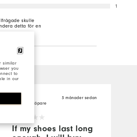
1
illfrågade skulle
dera detta för en
 similar
owser you
onnect to
ble in our
3 månader sedan
Frank
T
Verifierad köpare
V
If my shoes last long