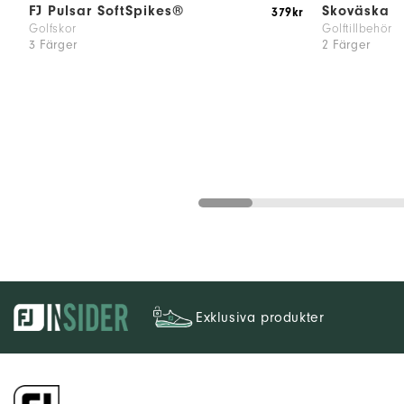
FJ Pulsar SoftSpikes®
Skoväska
379kr
Golfskor
Golftillbehör
3 Färger
2 Färger
Exklusiva produkter