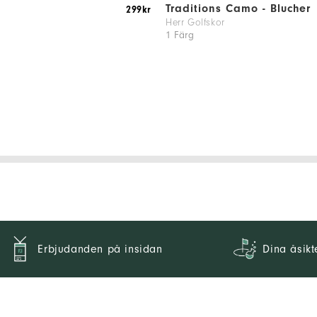
Traditions Camo - Blucher
299kr
Herr Golfskor
1 Färg
Erbjudanden på insidan
Dina åsikt