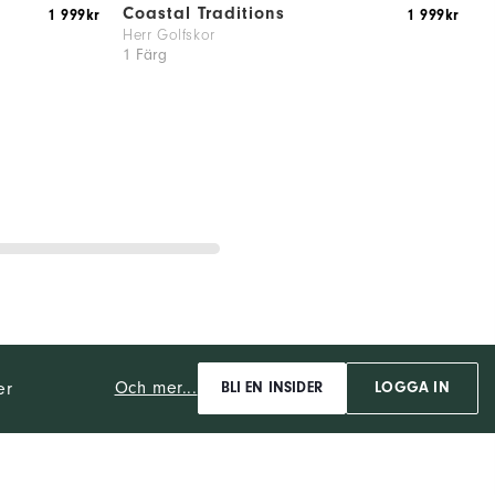
Coastal Traditions
P
1 999kr
1 999kr
Herr Golfskor
H
1 Färg
1
Och mer...
er
BLI EN INSIDER
LOGGA IN