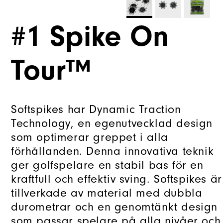
#1 Spike On
Tour™
Softspikes har Dynamic Traction
Technology, en egenutvecklad design
som optimerar greppet i alla
förhållanden. Denna innovativa teknik
ger golfspelare en stabil bas för en
kraftfull och effektiv sving. Softspikes är
tillverkade av material med dubbla
durometrar och en genomtänkt design
som passar spelare på alla nivåer och