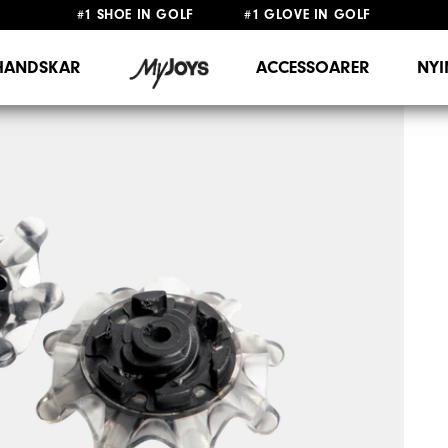
#1 SHOE IN GOLF #1 GLOVE IN GOLF
FRI FRAKT
PÅ ALLA BESTÄLLNINGAR ÖVER 999KR
&
FRI RETUR
HANDSKAR
ACCESSOARER
NY