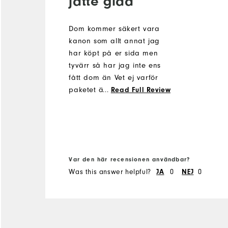
jätte glad
Dom kommer säkert vara
kanon som allt annat jag
har köpt på er sida men
tyvärr så har jag inte ens
fått dom än Vet ej varför
paketet är fast i Danmark
...
Read Full Review
som det ser ut nu Väntat
12dagar på mitt paket Inte
jätte glad
Var den här recensionen användbar?
Was this answer helpful?
0
0
JA
NEJ