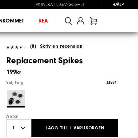
AKTIVERA TILLGÄNGLIGHET
HJÄLP
INKOMMET
REA
(8)
Skriv en recension
Replacement Spikes
199kr
Välj Färg
33581
Antal
LÄGG TILL I VARUKORGEN