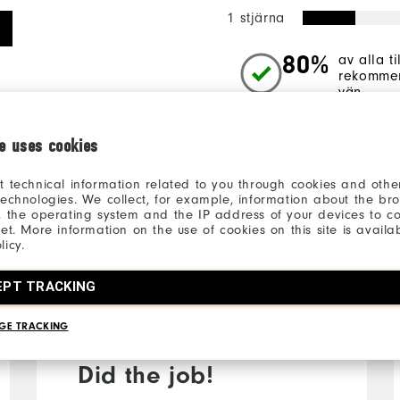
1 stjärna
80%
av alla t
rekommen
vän.
ie uses cookies
t technical information related to you through cookies and other
technologies. We collect, for example, information about the br
, the operating system and the IP address of your devices to c
net. More information on the use of cookies on this site is availa
licy.
3 månader sedan
EPT TRACKING
Jon
Verifierad köpare
GE TRACKING
Did the job!