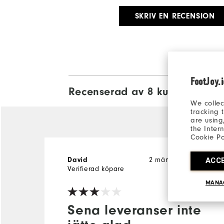
SKRIV EN RECENSION
FootJoy.
Recenserad av 8 kunder
View All
We collec
tracking 
are using
the Inter
Cookie Po
2 månader sedan
ACC
David
Verifierad köpare
MANA
Sena leveranser inte