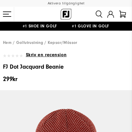
Aktivera tillgänglighet
#1 SHOE IN GOLF #1 GLOVE IN GOLF
FRI FRAKT
PÅ ALLA BESTÄLLNINGAR ÖVER 999KR
&
FRI RETUR
Hem
Golfutrustning
Kepsar/Mössor
Skriv en recension
FJ Dot Jacquard Beanie
299kr