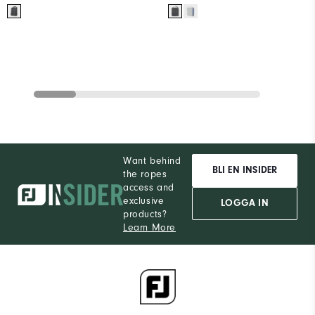
Want behind
BLI EN INSIDER
the ropes
access and
exclusive
LOGGA IN
products?
Learn More