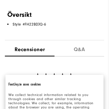
Översikt
Style #
FH22BDJQ-6
Recensioner
Q&A
FootJoy.ie uses cookies
Be the first to review this product
Share your thoughts with other customers.
We collect technical information related to you
through cookies and other similar tracking
technologies. We collect, for example, information
SKRIV EN RECENSION
about the browser you are using, the operating