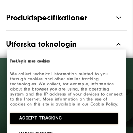
Produktspecifikationer
Material
Vattentätt premiumläder
Utforska teknologin
Vattentät
Garanti för vattentäthet
Läst
FootJoy.ie uses cookies
Laser Street
Snörning
Traditionell
We collect technical information related to you
through cookies and other similar tracking
technologies. We collect, for example, information
Grepp
Med spikar
about the browser you are using, the operating
system and the IP address of your devices to connect
Stabilitet
Mest stabil
to the Internet. More information on the use of
cookies on this site is available in our Cookie Policy.
ACCEPT TRACKING