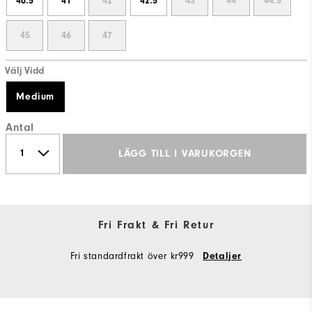
40.5
41
42
42.5
43
44
44.5
45
46
47
Välj Vidd
Medium
Antal
LÄGG TILL I VARUKORGEN
Fri Frakt & Fri Retur
Fri standardfrakt över kr999
Detaljer