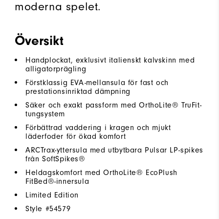
moderna spelet.
Översikt
Handplockat, exklusivt italienskt kalvskinn med
alligatorprägling
Förstklassig EVA-mellansula för fast och
prestationsinriktad dämpning
Säker och exakt passform med OrthoLite® TruFit-
tungsystem
Förbättrad vaddering i kragen och mjukt
läderfoder för ökad komfort
ARCTrax-yttersula med utbytbara Pulsar LP-spikes
från SoftSpikes®
Heldagskomfort med OrthoLite® EcoPlush
FitBed®-innersula
Limited Edition
Style #
54579