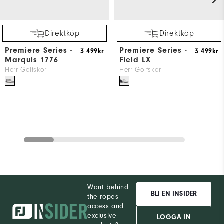
Direktköp
Direktköp
Premiere Series -
Premiere Series -
3 499kr
3 499kr
Marquis 1776
Field LX
Herr Golfskor
Herr Golfskor
Want behind
BLI EN INSIDER
the ropes
access and
exclusive
LOGGA IN