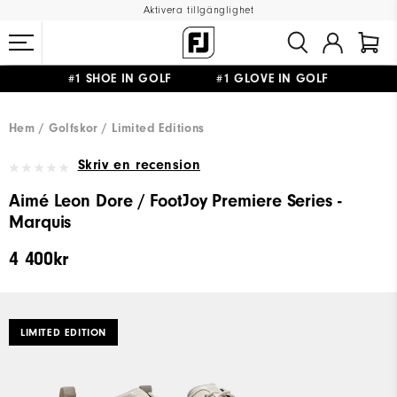
Aktivera tillgänglighet
#1 SHOE IN GOLF #1 GLOVE IN GOLF
FRI FRAKT
PÅ ALLA BESTÄLLNINGAR ÖVER 999KR
&
FRI RETUR
Hem
Golfskor
Limited Editions
Skriv en recension
Aimé Leon Dore / FootJoy Premiere Series -
Marquis
4 400kr
LIMITED EDITION