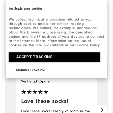
2 stjärnor
0
FootJoy.ie uses cookies
1 stjärna
0
We collect technical information related to you
100%
av alla tillfrågade skulle
through cookies and other similar tracking
rekommendera detta för en
technologies. We collect, for example, information
vän.
about the browser you are using, the operating
system and the IP address of your devices to connect
to the Internet. More information on the use of
cookies on this site is available in our Cookie Policy.
Recenserad av 1 kunder
View All
ACCEPT TRACKING
MANAGE TRACKING
Darcy
5 månader sedan
Verifierad köpare
Love these socks!
Love these socks! Plenty of room in toe