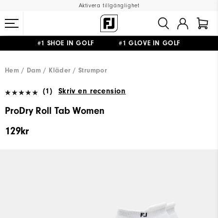
Aktivera tillgänglighet
#1 SHOE IN GOLF #1 GLOVE IN GOLF
FRI FRAKT
PÅ ALLA BESTÄLLNINGAR ÖVER 999KR
&
FRI RETUR
Hem
Dam
Kläder
Strumpor
(1)
Skriv en recension
ProDry Roll Tab Women
129kr