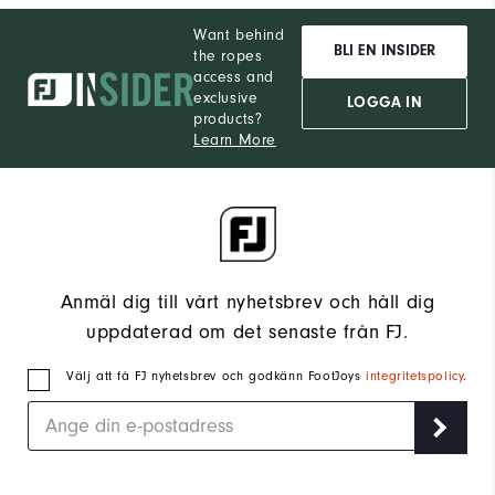
Want behind
BLI EN INSIDER
the ropes
access and
exclusive
LOGGA IN
products?
Learn More
Anmäl dig till vårt nyhetsbrev och håll dig
uppdaterad om det senaste från FJ.
Välj att få FJ nyhetsbrev och godkänn FootJoys
integritetspolicy
.