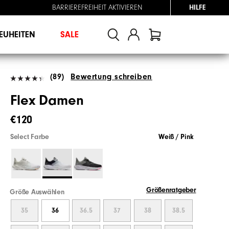
BARRIEREFREIHEIT AKTIVIEREN
HILFE
EUHEITEN
SALE
(89)
Bewertung schreiben
Flex Damen
€120
Select Farbe
Weiß / Pink
Größenratgeber
Größe Auswählen
35
36
36.5
37
38
38.5