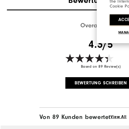
Bewertungen
(8
the Inter
Cookie Po
Leisten
ACC
Overall Rating
MANA
4.3/5
Based on 89 Review(s)
BEWERTUNG SCHREIBEN
Von 89 Kunden bewertet
View All