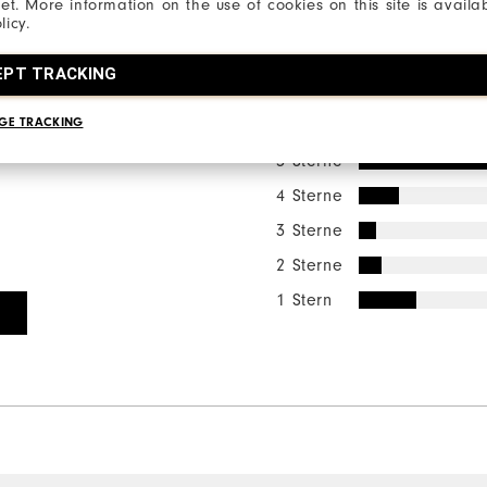
9)
Fr
net. More information on the use of cookies on this site is availa
licy.
EPT TRACKING
Bewertungsverteilu
GE TRACKING
5 Sterne
4 Sterne
3 Sterne
2 Sterne
1 Stern