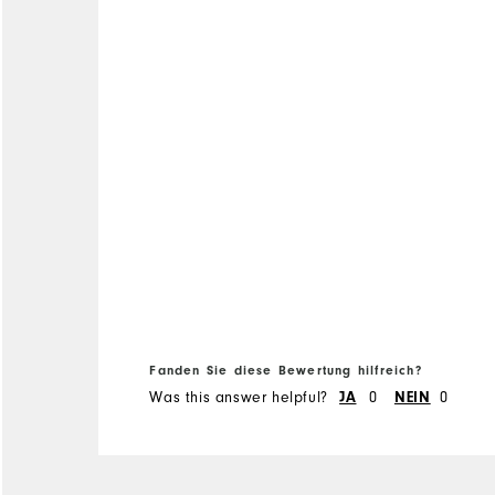
Size
Runs Large
Width
True to Width
Fanden Sie diese Bewertung hilfreich?
Was this answer helpful?
JA
0
NEIN
0