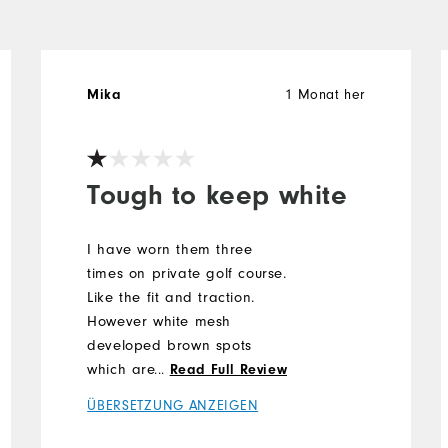
Mika
1 Monat her
Tough to keep white
I have worn them three
times on private golf course.
Like the fit and traction.
However white mesh
developed brown spots
which are impossible to
...
Read Full Review
clean off. After much time
ÜBERSETZUNG ANZEIGEN
scrubbing with dish soap,
water & vinegar they