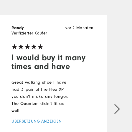
Randy
vor 2 Monaten
C
Verifizierter Käufer
V
I would buy it many
times and have
G
o
Great walking shoe I have
c
had 3 pair of the Flex XP
g
you don't make any longer.
t
The Quantum didn't fit as
well
Ü
ÜBERSETZUNG ANZEIGEN
m