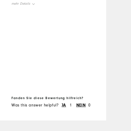
mehr Details
S
Size
True to Size
W
Width
True to Width
Fanden Sie diese Bewertung hilfreich?
F
Was this answer helpful?
JA
1
NEIN
0
W