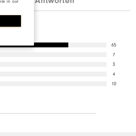
agen und Antworten
ble in our
Performa Sport Leisten
ng
65
7
3
4
10