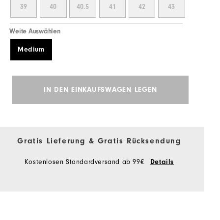
39
40
40.5
41
42
43
Weite Auswählen
Medium
IN DEN EINKAUFSWAGEN LEGEN
Gratis Lieferung & Gratis Rücksendung
Kostenlosen Standardversand ab 99€
Details