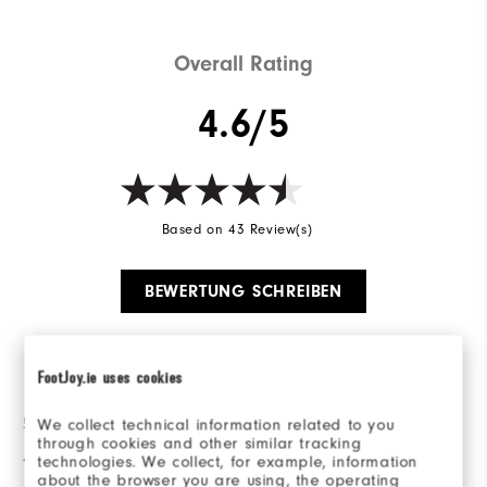
Overall Rating
4.6/5
Based on 43 Review(s)
BEWERTUNG SCHREIBEN
Bewertungsverteilung
FootJoy.ie uses cookies
5 Sterne
31
We collect technical information related to you
through cookies and other similar tracking
4 Sterne
5
technologies. We collect, for example, information
about the browser you are using, the operating