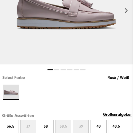
Select Farbe
Rosé / Weiß
Größenratgeber
Größe Auswählen
36.5
37
38
38.5
39
40
40.5