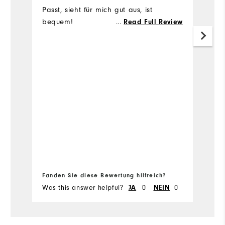
Passt, sieht für mich gut aus, ist
I
bequem!
ve
...
Read Full Review
th
w
lo
b
w
Ü
th
Fanden Sie diese Bewertung hilfreich?
Fa
Was this answer helpful?
JA
0
NEIN
0
Wa