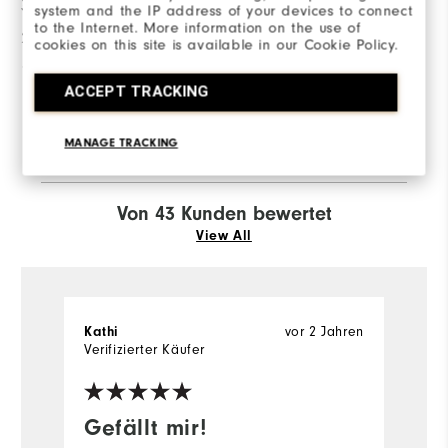
3 Sterne
7
system and the IP address of your devices to connect
to the Internet. More information on the use of
2 Sterne
0
cookies on this site is available in our Cookie Policy.
1 Stern
0
ACCEPT TRACKING
79%
der Anwortgeber würden es
einem Freund
MANAGE TRACKING
weiterempfehlen.
Von 43 Kunden bewertet
View All
Kathi
vor 2 Jahren
P
Verifizierter Käufer
Ve
Gefällt mir!
T