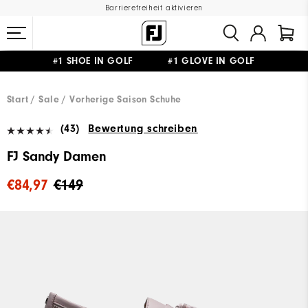
Barrierefreiheit aktivieren
#1 SHOE IN GOLF #1 GLOVE IN GOLF
GRATIS LIEFERUNG
AB 99€
&
GRATIS RÜCKSENDUNG
Start
Sale
Vorherige Saison Schuhe
(43)
Bewertung schreiben
FJ Sandy Damen
€84,97
€149