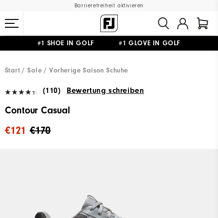
Barrierefreiheit aktivieren
#1 SHOE IN GOLF #1 GLOVE IN GOLF
GRATIS LIEFERUNG
AB 99€
&
GRATIS RÜCKSENDUNG
Start
Sale
Vorherige Saison Schuhe
(110)
Bewertung schreiben
Contour Casual
€121
€170