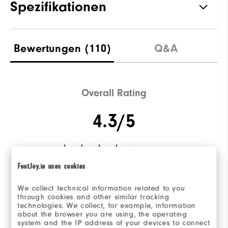
Spezifikationen
Traktion
Spikeless
Bewertungen
(110)
Q&A
Stabilität
Flexible
Dämpfung
Soft
Overall Rating
4.3/5
FootJoy.ie uses cookies
Based on 110 Review(s)
We collect technical information related to you
through cookies and other similar tracking
BEWERTUNG SCHREIBEN
technologies. We collect, for example, information
about the browser you are using, the operating
system and the IP address of your devices to connect