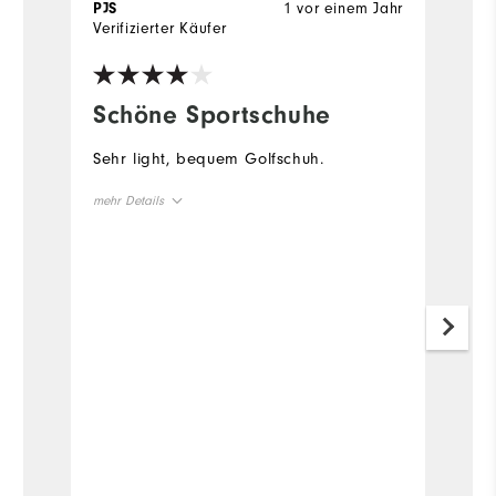
1 vor einem Jahr
PJS
R
Verifizierter Käufer
Ve
Schöne Sportschuhe
D
F
Sehr light, bequem Golfschuh.
U
mehr Details
co
sh
Vorteile
Passform
komfortabel
leicht
Di
is
Geeignete Verwendung
Freizeit
it
Ü
Golfspielen
me
Fit