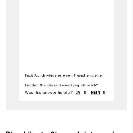
Si
Wi
Co
Wh
Wh
Fa
Wh
Fazit
Ja, ich würde es einem Freund empfehlen
em
Wh
Fanden Sie diese Bewertung hilfreich?
Fa
Was this answer helpful?
0
0
Wa
JA
NEIN