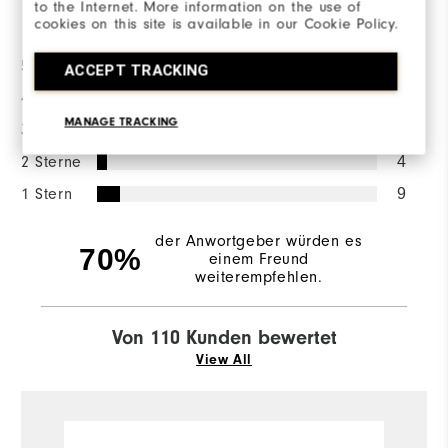
to the Internet. More information on the use of
Bewertungsverteilung
cookies on this site is available in our Cookie Policy.
5 Sterne
72
ACCEPT TRACKING
4 Sterne
15
MANAGE TRACKING
3 Sterne
10
2 Sterne
4
1 Stern
9
der Anwortgeber würden es
70%
einem Freund
weiterempfehlen.
Von 110 Kunden bewertet
View All