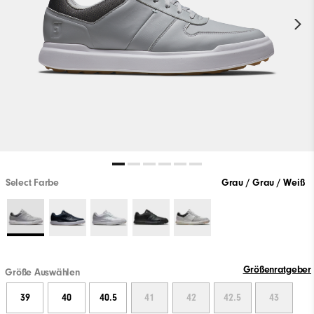
Select Farbe
Grau / Grau / Weiß
Größenratgeber
Größe Auswählen
39
40
40.5
41
42
42.5
43