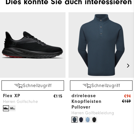
Dies könnte Sie auch interessieren
Schnellzugriff
Schnellzugriff
Flex XP
drirelease
€115
€94
Knopfleisten
€159
Herren Golfschuhe
Pullover
Herren Golfbekleidung