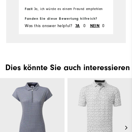
Vorteile
Passform
Tolles Design
Trendy
Fazit
Ja, ich würde es einem Freund empfehlen
komfortabel
langlebig
leicht
Fanden Sie diese Bewertung hilfreich?
Was this answer helpful?
0
0
JA
NEIN
Dies könnte Sie auch interessieren