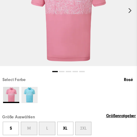
Select Farbe
Rosé
Größenratgeber
Größe Auswählen
S
M
L
XL
2XL