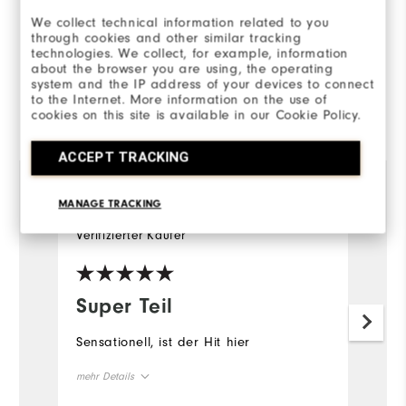
We collect technical information related to you
100%
der Anwortgeber würden es
through cookies and other similar tracking
einem Freund
technologies. We collect, for example, information
weiterempfehlen.
about the browser you are using, the operating
system and the IP address of your devices to connect
to the Internet. More information on the use of
Von 1 Kunden bewertet
cookies on this site is available in our Cookie Policy.
View All
ACCEPT TRACKING
MANAGE TRACKING
vor 3 Jahren
Tiger Woods
Verifizierter Käufer
Super Teil
Sensationell, ist der Hit hier
mehr Details