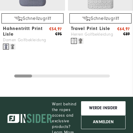
Schnellzugriff
Schnellzugriff
Hahnentritt Print
Travel Print Lisle
€54,97
€64,97
Lisle
€95
€89
Herren Golfbekleidung
Damen Golfbekleidung
Want behind
WERDE INSIDER
the ropes
access and
exclusive
ANMELDEN
products?
Learn More