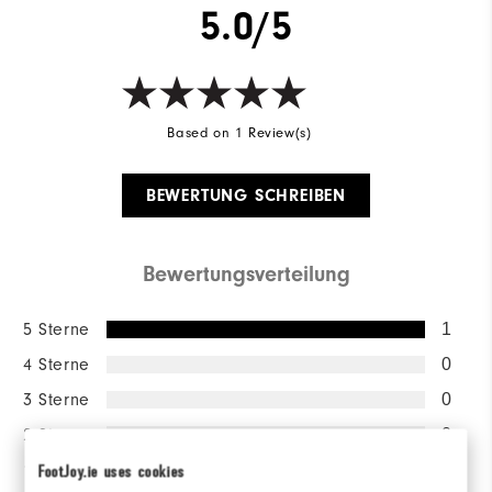
5.0/5
Based on 1 Review(s)
BEWERTUNG SCHREIBEN
Bewertungsverteilung
5 Sterne
1
4 Sterne
0
3 Sterne
0
2 Sterne
0
1 Stern
0
FootJoy.ie uses cookies