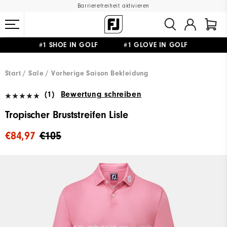
Barrierefreiheit aktivieren
#1 SHOE IN GOLF #1 GLOVE IN GOLF
GRATIS LIEFERUNG
AB 99€
&
GRATIS RÜCKSENDUNG
Start
Sale
Vorherige Saison Bekleidung
(1)
Bewertung schreiben
Tropischer Bruststreifen Lisle
€84,97
€105