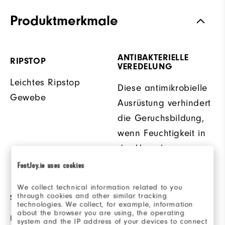
Produktmerkmale
ANTIBAKTERIELLE
RIPSTOP
VEREDELUNG
Leichtes Ripstop
Diese antimikrobielle
Gewebe
Ausrüstung verhindert
die Geruchsbildung,
wenn Feuchtigkeit in
der Umgebung
vorhanden ist.
FootJoy.ie uses cookies
We collect technical information related to you
through cookies and other similar tracking
SONNENSCHUTZ
MATERIAL
technologies. We collect, for example, information
about the browser you are using, the operating
UPF 30 Sonnenschutz
92% Polyester / 8%
system and the IP address of your devices to connect