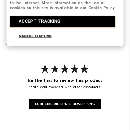
to the Internet. More information on the use of
Elasthan
cookies on this site is available in our Cookie Policy.
ACCEPT TRACKING
Bewertungen
Q&A
MANAGE TRACKING
Be the first to review this product
Share your thoughts with other customers.
SCHREIBE DIE ERSTE BEWERTUNG