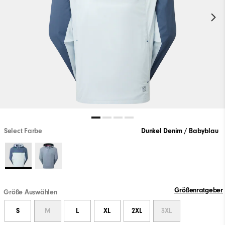
Select Farbe
Dunkel Denim / Babyblau
Größenratgeber
Größe Auswählen
S
M
L
XL
2XL
3XL