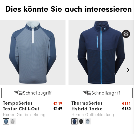
Dies könnte Sie auch interessieren
Schnellzugriff
Schnellzugriff
TempoSeries
ThermoSeries
€119
€131
Textur Chill-Out
Hybrid Jacke
€149
€180
Herren Golfbekleidung
Herren Golfbekleidung