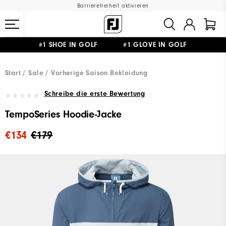
Barrierefreiheit aktivieren
#1 SHOE IN GOLF #1 GLOVE IN GOLF
GRATIS LIEFERUNG
AB 99€
&
GRATIS RÜCKSENDUNG
Start
Sale
Vorherige Saison Bekleidung
Schreibe die erste Bewertung
TempoSeries Hoodie-Jacke
€134
€179