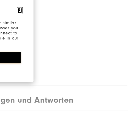
 similar
owser you
onnect to
ble in our
agen und Antworten