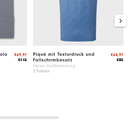
olo
Piqué mit Texturdruck und
2
€69,97
€64,97
Fallschirmbesatz
€115
€85
G
1
Herren Golfbekleidung
2 Farben