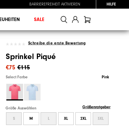
BARRIEREFREIHEIT AKTIVIEREN
HILFE
EUHEITEN
SALE
Schreibe die erste Bewertung
Sprinkel Piqué
€75
€115
Select Farbe
Pink
Größenratgeber
Größe Auswählen
S
M
L
XL
2XL
3XL