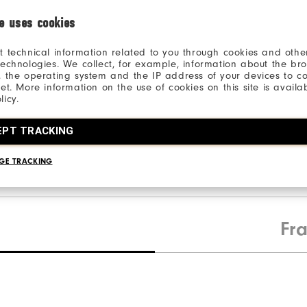
 trockenes und
ie uses cookies
nes Tragegefühl.
t technical information related to you through cookies and other
technologies. We collect, for example, information about the br
, the operating system and the IP address of your devices to c
net. More information on the use of cookies on this site is availa
L
licy.
EPT TRACKING
ter / 10% Elasthan
GE TRACKING
Fr