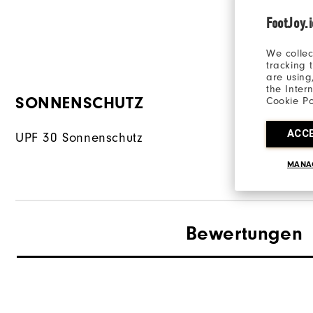
so für ein
FootJoy.
angenehme
We collec
tracking 
are using
the Inter
SONNENSCHUTZ
MATERIA
Cookie Po
ACC
UPF 30 Sonnenschutz
90% Polyes
MANA
Bewertungen