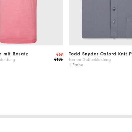
le mit Besatz
Todd Snyder Oxford Knit P
€69
€105
kleidung
Herren Golfbekleidung
1 Farbe