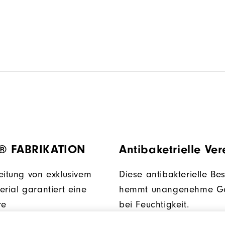
® FABRIKATION
Antibaketrielle Ve
eitung von exklusivem
Diese antibakterielle Be
erial garantiert eine
hemmt unangenehme G
re
bei Feuchtigkeit.
itsregulierung und sorgt