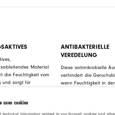
SAKTIVES
ANTIBAKTERIELLE
VEREDELUNG
ives,
itsableitendes Material
Diese antimikrobielle Au
rt die Feuchtigkeit vom
verhindert die Geruchsb
 und sorgt für
wenn Feuchtigkeit in der
n Komfort.
Umgebung vorhanden is
ie uses cookies
t technical information related to you through cookies and other