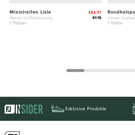
Ministreifen Lisle
Rundhalspu
€84,97
€115
Herren Golfbekleidung
Herren Golfbe
2 Farben
1 Farbe
Exklusive Produkte