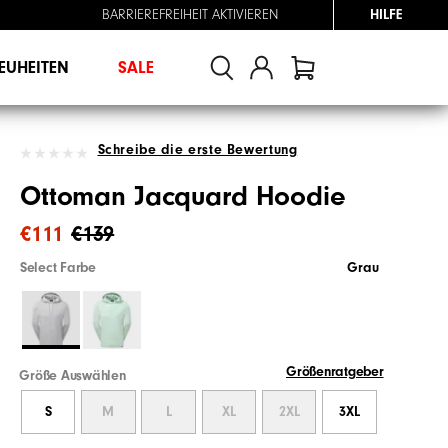
BARRIEREFREIHEIT AKTIVIEREN
HILFE
EUHEITEN
SALE
Schreibe die erste Bewertung
Ottoman Jacquard Hoodie
€111
€139
Select Farbe
Grau
Größenratgeber
Größe Auswählen
S
M
L
XL
2XL
3XL