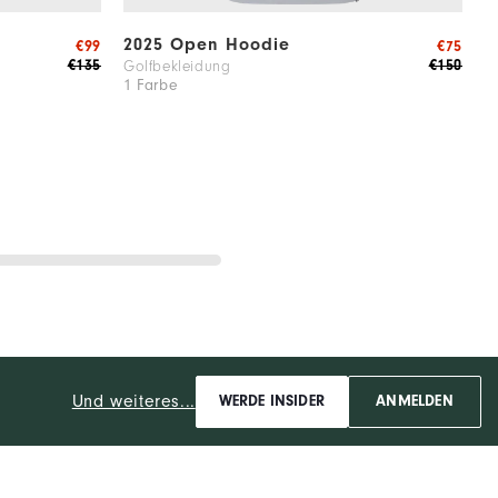
2025 Open Hoodie
T
€99
€75
€135
€150
Golfbekleidung
H
1 Farbe
1
Und weiteres...
WERDE INSIDER
ANMELDEN