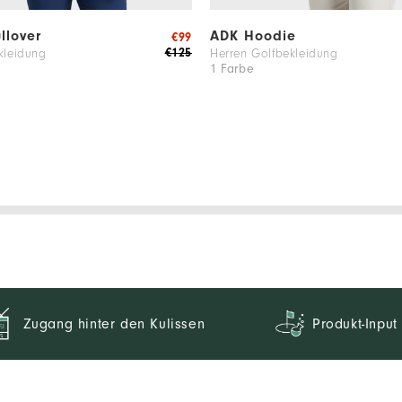
llover
ADK Hoodie
€99
€125
kleidung
Herren Golfbekleidung
1 Farbe
Zugang hinter den Kulissen
Produkt-Input