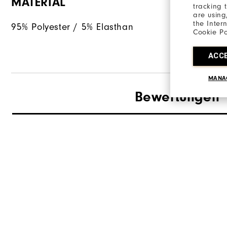
MATERIAL
tracking 
are using
the Inter
95% Polyester / 5% Elasthan
Cookie Po
ACC
MANA
Bewertungen