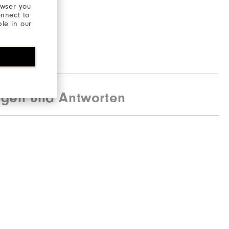
owser you
onnect to
ble in our
agen und Antworten