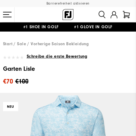
Barrierefreiheit aktivieren
#1 SHOE IN GOLF #1 GLOVE IN GOLF
GRATIS LIEFERUNG
AB 99€
&
GRATIS RÜCKSENDUNG
Start
Sale
Vorherige Saison Bekleidung
Schreibe die erste Bewertung
Garten Lisle
€70
€100
NEU