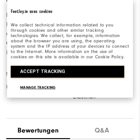
Veredelung
Doppelnähte bieten
FootJoy.ie uses cookies
Diese antibakterielle
zusätzliche
Beschichtung hemmt
We collect technical information related to you
Haltbarkeit.
through cookies and other similar tracking
unangenehme
technologies. We collect, for example, information
about the browser you are using, the operating
Gerüche bei
system and the IP address of your devices to connect
to the Internet. More information on the use of
Feuchtigkeit.
cookies on this site is available in our Cookie Policy.
ACCEPT TRACKING
SONNENSCHUTZ
MATERIAL
UPF 30 Sonnenschutz
88% Polyester / 12%
MANAGE TRACKING
Elasthan
Bewertungen
Q&A