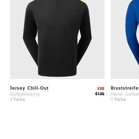
Jersey Chill-Out
Bruststreif
€88
€135
Golfbekleidung
Herren Golfbe
1 Farbe
1 Farbe