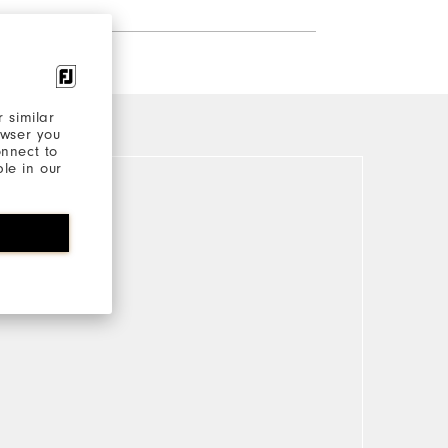
 similar
owser you
onnect to
ble in our