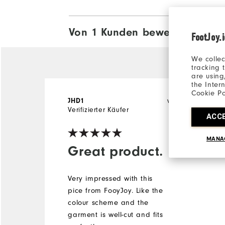
Von 1 Kunden bewertet
View All
FootJoy.
We collec
tracking 
are using
the Inter
Cookie Po
JHD1
vor 3 Jahren
Verifizierter Käufer
ACC
MANA
Great product.
Very impressed with this
pice from FooyJoy. Like the
colour scheme and the
garment is well-cut and fits