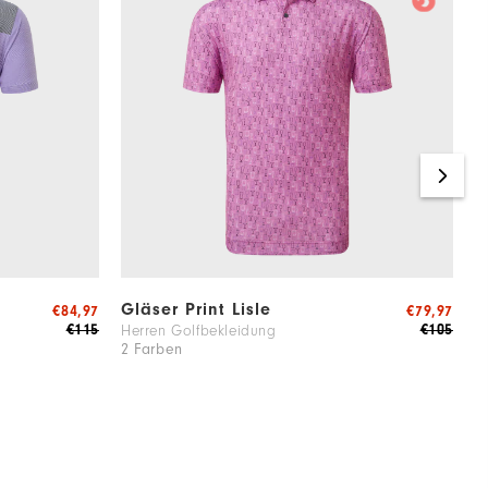
Gläser Print Lisle
2
€84,97
€79,97
€115
€105
Herren Golfbekleidung
G
2 Farben
1