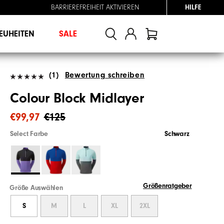
BARRIEREFREIHEIT AKTIVIEREN
HILFE
EUHEITEN
SALE
(1)
Bewertung schreiben
Colour Block Midlayer
€99,97
€125
Select Farbe
Schwarz
Größenratgeber
Größe Auswählen
S
M
L
XL
2XL