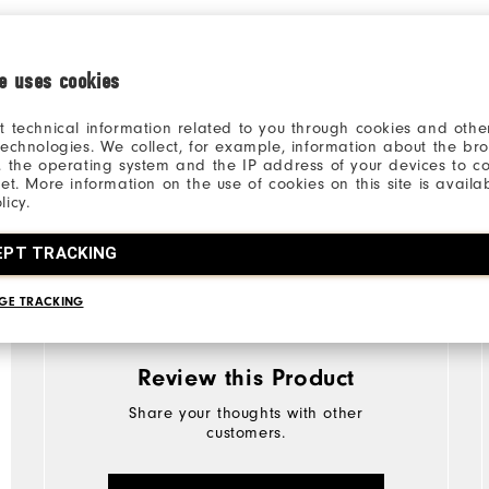
ie uses cookies
t technical information related to you through cookies and other
technologies. We collect, for example, information about the br
, the operating system and the IP address of your devices to c
net. More information on the use of cookies on this site is availa
licy.
EPT TRACKING
GE TRACKING
Review this Product
Share your thoughts with other
customers.