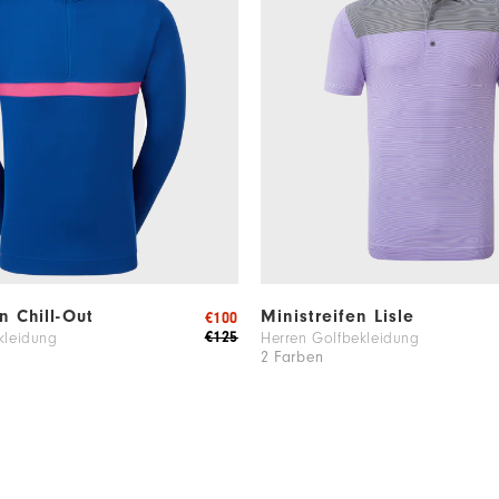
en Chill-Out
Ministreifen Lisle
€100
€125
kleidung
Herren Golfbekleidung
2 Farben