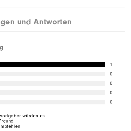
agen und Antworten
ng
1
0
0
0
0
wortgeber würden es
Freund
empfehlen.