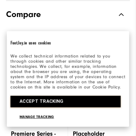
Compare
Select a model to
Premiere Series -
FootJoy.ie uses cookies
compare
Field
We collect technical information related to you
through cookies and other similar tracking
technologies. We collect, for example, information
about the browser you are using, the operating
system and the IP address of your devices to connect
to the Internet. More information on the use of
cookies on this site is available in our Cookie Policy.
ACCEPT TRACKING
+2
MANAGE TRACKING
Premiere Series -
Placeholder