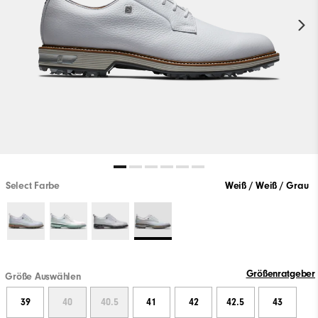
Select Farbe
Weiß / Weiß / Grau
Größenratgeber
Größe Auswählen
39
40
40.5
41
42
42.5
43