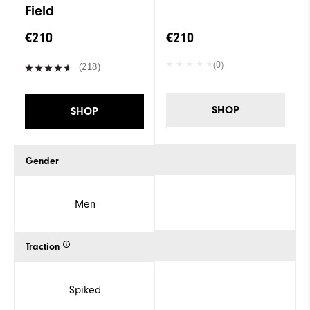
Field
€210
€210
(0)
(218)
SHOP
SHOP
Gender
Men
Traction
Spiked