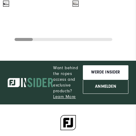
Want behind
WERDE INSIDER
the ropes
access and
exclusive
ANMELDEN
products?
Learn More