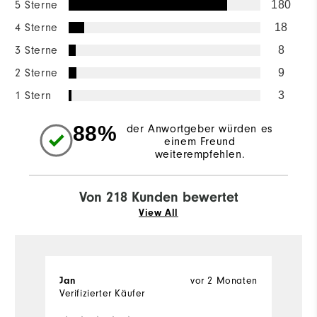
5 Sterne
180
4 Sterne
18
3 Sterne
8
2 Sterne
9
1 Stern
3
88%
der Anwortgeber würden es
einem Freund
weiterempfehlen.
Von 218 Kunden bewertet
View All
Jan
vor 2 Monaten
G
Verifizierter Käufer
Ve