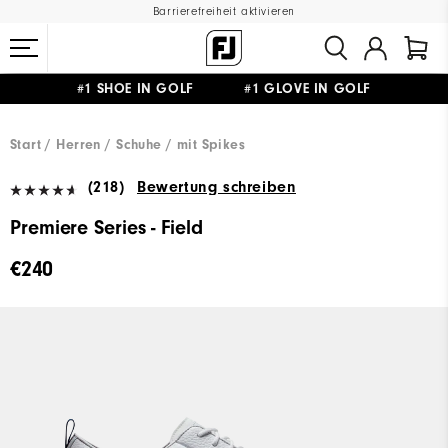
Barrierefreiheit aktivieren
#1 SHOE IN GOLF #1 GLOVE IN GOLF
GRATIS LIEFERUNG
AB 99€
&
GRATIS RÜCKSENDUNG
Start
Herren
Schuhe
mit Spikes
(218)
Bewertung schreiben
Premiere Series - Field
€240