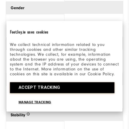
Gender
Men
FootJoy.ie uses cookies
Traction
We collect technical information related to you
through cookies and other similar tracking
technologies. We collect, for example, information
about the browser you are using, the operating
Spiked
system and the IP address of your devices to connect
to the Internet. More information on the use of
cookies on this site is available in our Cookie Policy.
Style
ACCEPT TRACKING
Athletic
MANAGE TRACKING
Stability