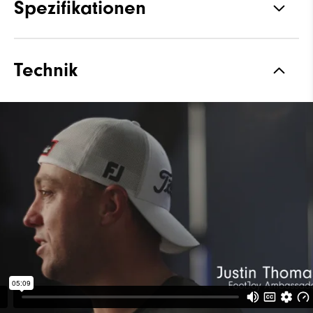
Spezifikationen
Materialien
Performance ControlKNIT+ |
Technik
StratoFoam | Leicht zu
reinigende Beschichtung
Materialien
FootJoy Dir 1 Jahr Garantie
Leisten
Flex Leisten
Schnürsystem
Traditionell
Traktion
Spikes von Pulsar mit niedrigem
Profil
Stabilität
Most Stable
Dämpfung
Moderate