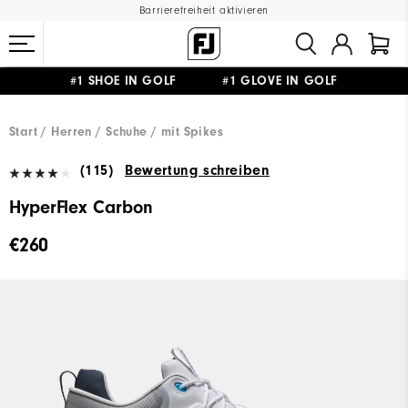
Barrierefreiheit aktivieren
#1 SHOE IN GOLF #1 GLOVE IN GOLF
GRATIS LIEFERUNG
AB 99€
&
GRATIS RÜCKSENDUNG
Start
Herren
Schuhe
mit Spikes
(115)
Bewertung schreiben
HyperFlex Carbon
€260