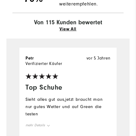
weiterempfehlen.
Von 115 Kunden bewertet
View All
Petr
vor 5 Jahren
TJ
Verifizierter Käufer
Top Schuhe
R
w
Sieht alles gut aus,jetzt braucht man
nur gutes Wetter und auf Green die
R
testen
o
de
mehr Details
t