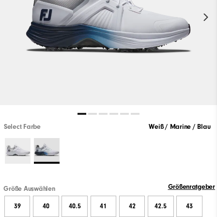
Select Farbe
Weiß / Marine / Blau
Größenratgeber
Größe Auswählen
39
40
40.5
41
42
42.5
43