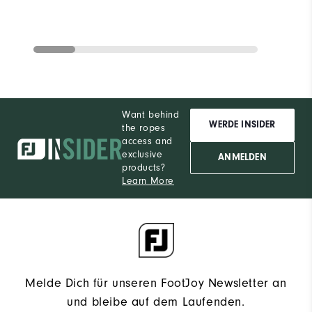
Want behind
WERDE INSIDER
the ropes
access and
exclusive
ANMELDEN
products?
Learn More
Melde Dich für unseren FootJoy Newsletter an
und bleibe auf dem Laufenden.