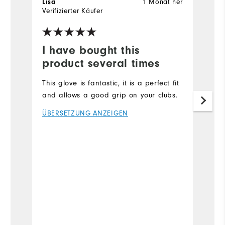
1 Monat her
Lisa
S
Verifizierter Käufer
Ve
I have bought this
Y
product several times
T
g
This glove is fantastic, it is a perfect fit
d
and allows a good grip on your clubs.
to
ÜBERSETZUNG ANZEIGEN
th
s
Ü