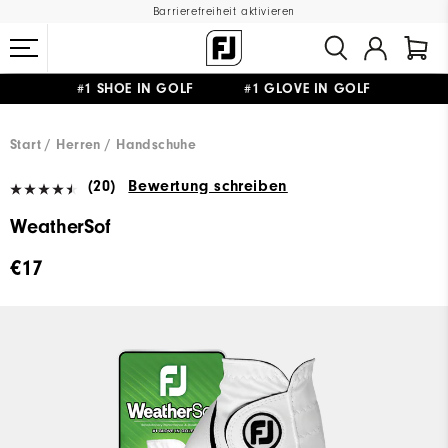
Barrierefreiheit aktivieren
#1 SHOE IN GOLF #1 GLOVE IN GOLF
GRATIS LIEFERUNG
AB 99€
&
GRATIS RÜCKSENDUNG
Start
Herren
Handschuhe
(20)
Bewertung schreiben
WeatherSof
€17