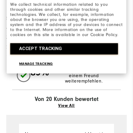
Bewertungsverteilung
We collect technical information related to you
through cookies and other similar tracking
technologies. We collect, for example, information
5 Sterne
17
about the browser you are using, the operating
system and the IP address of your devices to connect
4 Sterne
1
to the Internet. More information on the use of
cookies on this site is available in our Cookie Policy.
3 Sterne
0
2 Sterne
1
ACCEPT TRACKING
1 Stern
1
MANAGE TRACKING
89%
der Anwortgeber würden es
einem Freund
weiterempfehlen.
Von 20 Kunden bewertet
View All