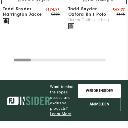
Todd Snyder
Todd Snyder
€194,97
€69,97
Harrington Jacke
Oxford Knit Polo
€329
€115
Herren Golfbekleidung
Want behind
WERDE INSIDER
the ropes
access and
exclusive
ANMELDEN
products?
Learn More