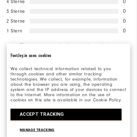
4 Sterne
0
3 Sterne
0
2 Sterne
0
1 Stern
0
100%
der Anwortgeber würden es
einem Freund
FootJoy.ie uses cookies
weiterempfehlen.
We collect technical information related to you
through cookies and other similar tracking
Sizing/Fit
technologies. We collect, for example, information
about the browser you are using, the operating
system and the IP address of your devices to connect
Overall Size
to the Internet. More information on the use of
cookies on this site is available in our Cookie Policy.
Runs Small
Runs Large
ACCEPT TRACKING
MANAGE TRACKING
Von 2 Kunden bewertet