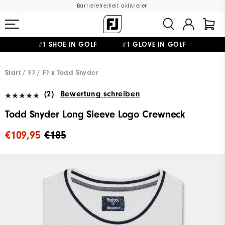
Barrierefreiheit aktivieren
#1 SHOE IN GOLF #1 GLOVE IN GOLF
GRATIS LIEFERUNG
AB 99€
&
GRATIS RÜCKSENDUNG
Start
FJ
FJ x Todd Snyder
(2)
Bewertung schreiben
Todd Snyder Long Sleeve Logo Crewneck
€109,95
€185