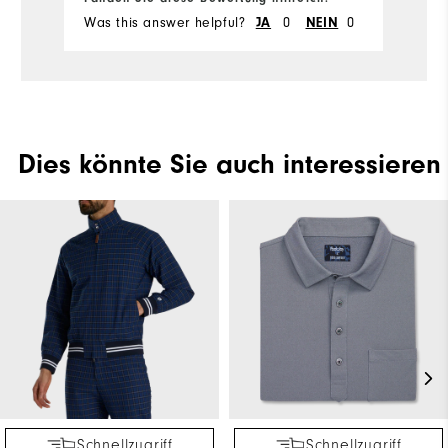
Co
Was this answer helpful?
JA
0
NEIN
0
Wa
Du
Pe
Dies könnte Sie auch interessieren
Schnellzugriff
Schnellzugriff