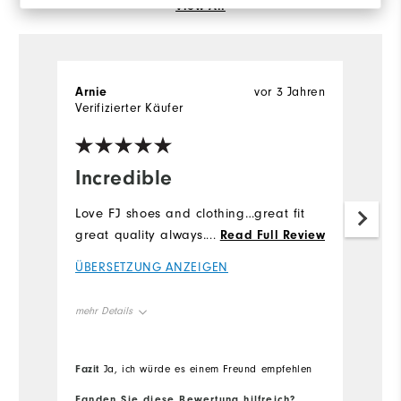
View All
Arnie
vor 3 Jahren
Ch
Verifizierter Käufer
Incredible
I
Love FJ shoes and clothing…great fit
Fa
great quality always…!
...
Read Full Review
Ü
ÜBERSETZUNG ANZEIGEN
me
mehr Details
Ov
Overall Size
Fazit
Fa
Ja, ich würde es einem Freund empfehlen
Ru
Runs Small
Runs Large
Fanden Sie diese Bewertung hilfreich?
Fa