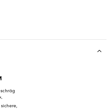
M
h schräg
™-
 sichere,