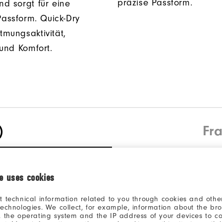
präzise Passform.
nd sorgt für eine
assform. Quick-Dry
tmungsaktivität,
t und Komfort.
)
Fr
Bewertungsverteilu
ie uses cookies
t technical information related to you through cookies and other
5 Sterne
technologies. We collect, for example, information about the br
, the operating system and the IP address of your devices to c
4 Sterne