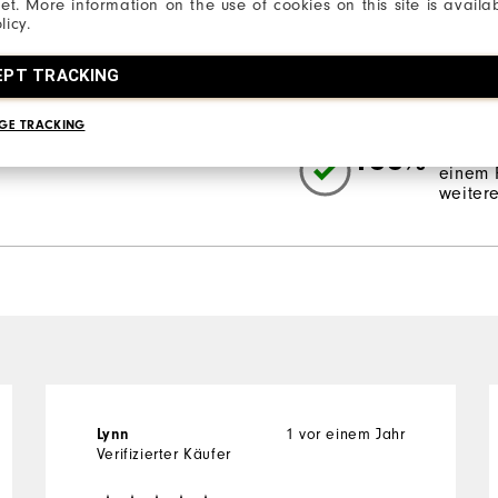
net. More information on the use of cookies on this site is availa
licy.
3 Sterne
2 Sterne
EPT TRACKING
1 Stern
GE TRACKING
100%
der An
einem 
weiter
1 vor einem Jahr
Lynn
Verifizierter Käufer