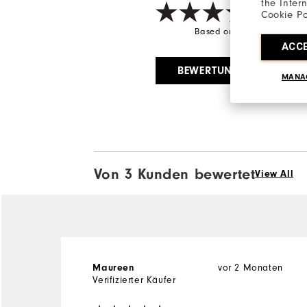
the Inter
Cookie Po
Based on 3 Review(s)
ACC
BEWERTUNG SCHREIBEN
MANA
Von 3 Kunden bewertet
View All
vor 2 Monaten
Maureen
Verifizierter Käufer