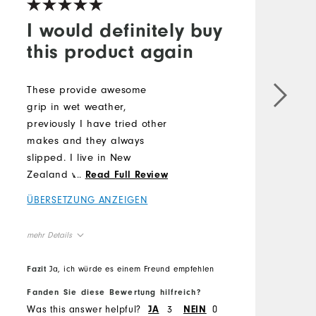
I would definitely buy
this product again
These provide awesome
grip in wet weather,
previously I have tried other
makes and they always
slipped. I live in New
Zealand where we can play
...
Read Full Review
frequently wet weather
ÜBERSETZUNG ANZEIGEN
during winter.
mehr Details
True to size
Overall Size
Fazit
Ja, ich würde es einem Freund empfehlen
Fanden Sie diese Bewertung hilfreich?
Was this answer helpful?
3
0
JA
NEIN