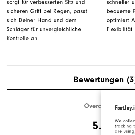
sorgt für verbesserten Sitz und
schneller u
sicheren Griff bei Regen, passt
bequeme P
sich Deiner Hand und dem
optimiert A
Schläger für unvergleichliche
Flexibilitä
Kontrolle an.
Bewertungen
(3
Overall Rating
FootJoy.
We collec
5.0/5
tracking 
are using