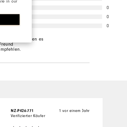
ble in our
0
0
0
wortgeber würden es
Freund
empfehlen.
1 vor einem Jahr
NZ-P426-771
Verifizierter Käufer