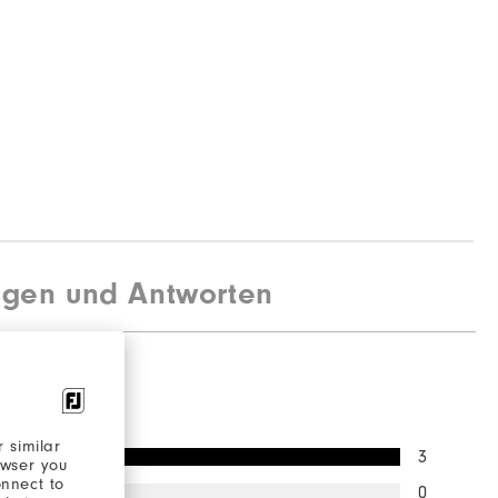
agen und Antworten
ng
 similar
3
owser you
onnect to
0