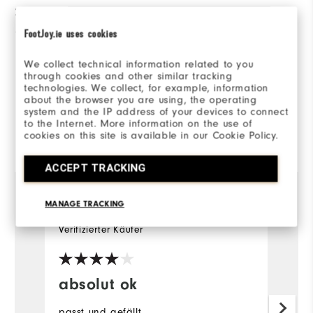
2 Sterne
0
FootJoy.ie uses cookies
1 Stern
0
We collect technical information related to you
100%
der Anwortgeber würden es
through cookies and other similar tracking
einem Freund
technologies. We collect, for example, information
weiterempfehlen.
about the browser you are using, the operating
system and the IP address of your devices to connect
to the Internet. More information on the use of
Von 2 Kunden bewertet
cookies on this site is available in our Cookie Policy.
View All
ACCEPT TRACKING
MANAGE TRACKING
vor 2 Tagen
Hardy
D
Verifizierter Käufer
Ve
absolut ok
L
passt und gefällt
Lo