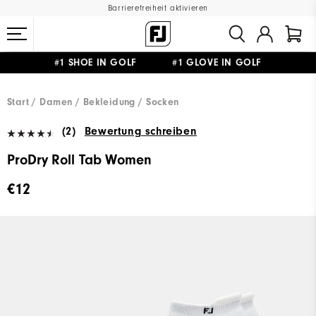
Barrierefreiheit aktivieren
#1 SHOE IN GOLF #1 GLOVE IN GOLF
GRATIS LIEFERUNG
AB 99€
&
GRATIS RÜCKSENDUNG
Start
Damen
Bekleidung
Socken
(2)
Bewertung schreiben
ProDry Roll Tab Women
€12