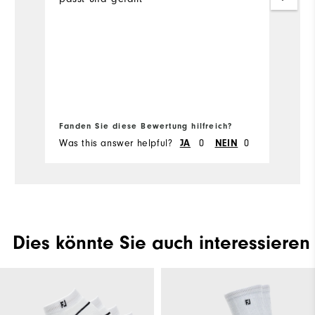
bo
w
Ü
Fa
Fanden Sie diese Bewertung hilfreich?
Fa
Was this answer helpful?
0
0
Wa
JA
NEIN
Dies könnte Sie auch interessieren