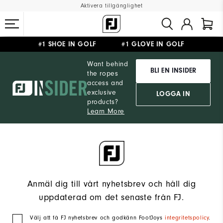
Aktivera tillgänglighet
#1 SHOE IN GOLF #1 GLOVE IN GOLF
FRI FRAKT
PÅ ALLA BESTÄLLNINGAR ÖVER 999KR
&
FRI RETUR
Want behind
BLI EN INSIDER
the ropes
access and
exclusive
LOGGA IN
products?
Learn More
Anmäl dig till vårt nyhetsbrev och håll dig
uppdaterad om det senaste från FJ.
Välj att få FJ nyhetsbrev och godkänn FootJoys
integritetspolicy
.