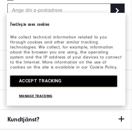
FootJoy.ie uses cookies
Följ oss via länkarna
We collect technical information related to you
through cookies and other similar tracking
technologies. We collect, for example, information
about the browser you are using, the operating
system and the IP address of your devices to connect
Vårt Varumärke
to the Internet. More information on the use of
cookies on this site is available in our Cookie Policy.
Hitta min utrustning
ACCEPT TRACKING
MANAGE TRACKING
Ordrar & Returer
Kundtjänst?