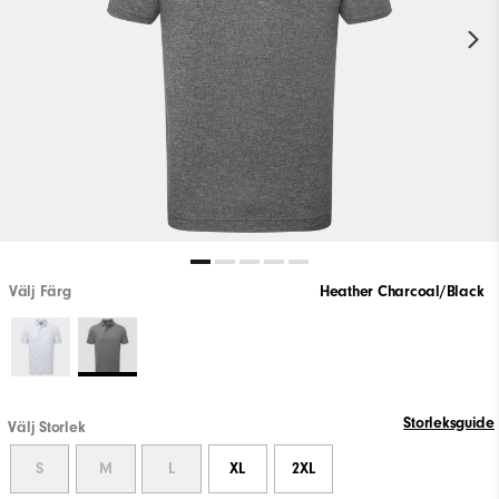
Välj Färg
Heather Charcoal/Black
Storleksguide
Välj Storlek
S
M
L
XL
2XL