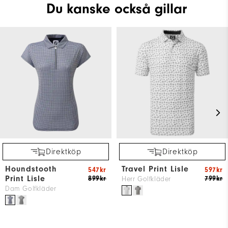
Du kanske också gillar
Direktköp
Direktköp
Houndstooth
Travel Print Lisle
547kr
597kr
Print Lisle
899kr
799kr
Herr Golfkläder
Dam Golfkläder