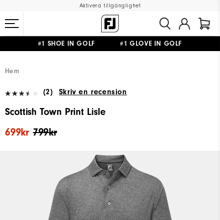
Aktivera tillgänglighet
#1 SHOE IN GOLF #1 GLOVE IN GOLF
FRI FRAKT
PÅ ALLA BESTÄLLNINGAR ÖVER 999KR
&
FRI RETUR
Hem
(2)
Skriv en recension
Scottish Town Print Lisle
699kr
799kr