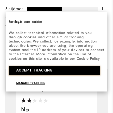
5 stjärnor
1
4 stjärnor
0
FootJoy.ie uses cookies
3 stjärnor
0
We collect technical information related to you
2 stjärnor
1
through cookies and other similar tracking
1 stjärna
0
technologies. We collect, for example, information
about the browser you are using, the operating
system and the IP address of your devices to connect
to the Internet. More information on the use of
Recenserad av 2 kunder
cookies on this site is available in our Cookie Policy.
View All
ACCEPT TRACKING
MANAGE TRACKING
William
1 år sedan
M
Verifierad köpare
Ve
No
F