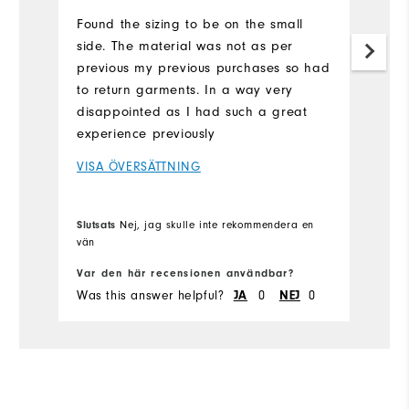
a
Found the sizing to be on the small
side. The material was not as per
As
previous my previous purchases so had
n
to return garments. In a way very
dr
disappointed as I had such a great
V
experience previously
VISA ÖVERSÄTTNING
Slutsats
Nej, jag skulle inte rekommendera en
Sl
vän
Var den här recensionen användbar?
Va
Was this answer helpful?
JA
0
NEJ
0
Wa