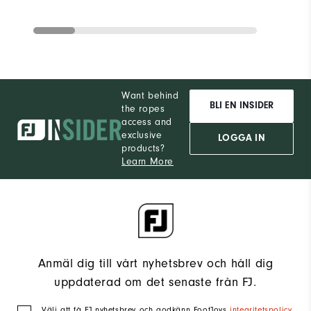
Want behind
BLI EN INSIDER
the ropes
access and
exclusive
LOGGA IN
products?
Learn More
Anmäl dig till vårt nyhetsbrev och håll dig
uppdaterad om det senaste från FJ.
Välj att få FJ nyhetsbrev och godkänn FootJoys
integritetspolicy
.