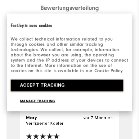
Bewertungsverteilung
5 Sterne
1
FootJoy.ie uses cookies
4 Sterne
0
We collect technical information related to you
3 Sterne
1
through cookies and other similar tracking
technologies. We collect, for example, information
2 Sterne
0
about the browser you are using, the operating
system and the IP address of your devices to connect
1 Stern
0
to the Internet. More information on the use of
cookies on this site is available in our Cookie Policy.
Von 2 Kunden bewertet
ACCEPT TRACKING
View All
MANAGE TRACKING
Mary
vor 7 Monaten
Ti
Verifizierter Käufer
Ve