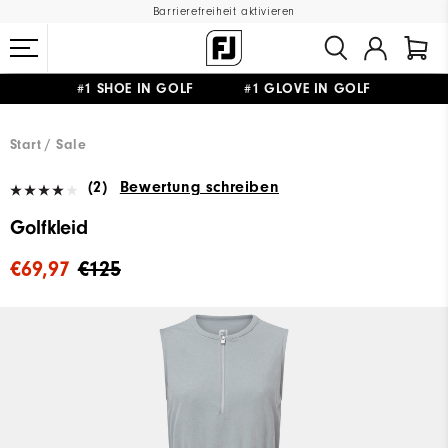
Barrierefreiheit aktivieren
#1 SHOE IN GOLF #1 GLOVE IN GOLF
GRATIS LIEFERUNG
AB 99€
&
GRATIS RÜCKSENDUNG
Start
Sale
(2)
Bewertung schreiben
Golfkleid
€69,97
€125