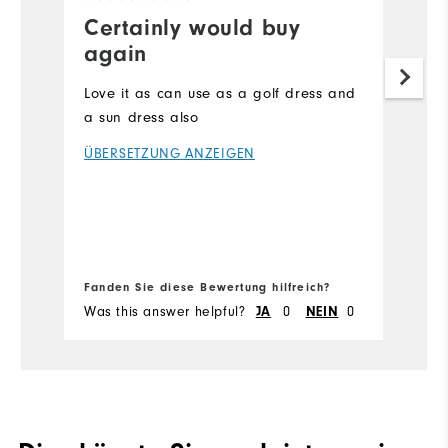
Certainly would buy
S
again
I 
sh
Love it as can use as a golf dress and
vo
a sun dress also
un
ÜBERSETZUNG ANZEIGEN
pr
wa
of
Ü
im
Fanden Sie diese Bewertung hilfreich?
Fa
Was this answer helpful?
JA
0
NEIN
0
Wa