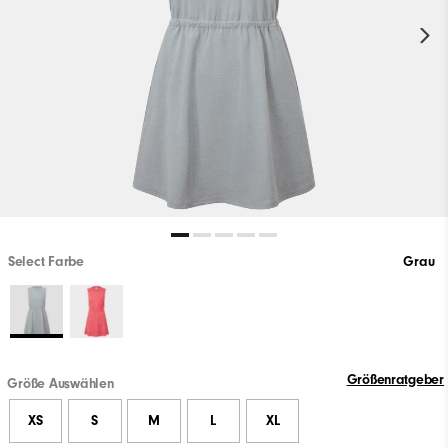
Select Farbe
Grau
Größenratgeber
Größe Auswählen
XS
S
M
L
XL